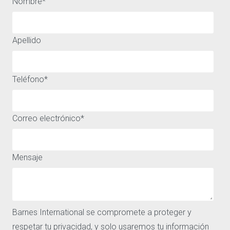
Nombre
*
Apellido
Teléfono
*
UNA AMPLIA SELECCIÓN DE CASAS Y PISOS EN VENTA O
ALQUILER EN SAN SEBASTIÁN Y ALREDEDORES
Correo electrónico
*
ACCESO RÁPIDO
ACERCA DE
Comprar
Aviso legal
Mensaje
Alquiler
Política de privacidad y
Vender
cookies
Los barrios
Nuestras agencias
Barnes
Barnes International se compromete a proteger y
Noticias
CONTÁCTENOS
respetar tu privacidad, y solo usaremos tu información