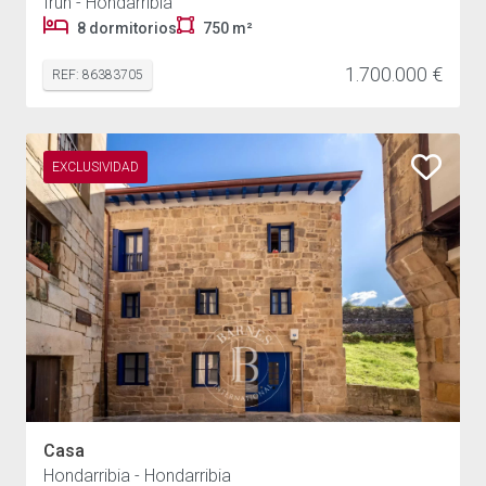
Irún - Hondarribia
8 dormitorios
750 m²
1.700.000 €
REF: 86383705
EXCLUSIVIDAD
Casa
Hondarribia - Hondarribia