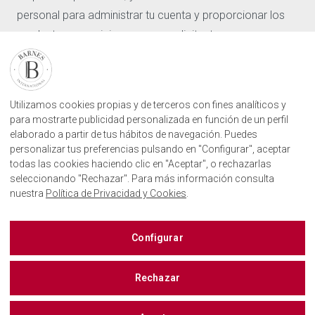
personal para administrar tu cuenta y proporcionar los
Nuestras agencias
Solicitar valoracion
productos y servicios que nos solicitaste.
Contáctenos
Acepto recibir otras comunicaciones de Barnes
Inicio de sesión de usuario
International.
ENCUENTRE NUESTRA AGENCIA
Al hacer clic en Enviar, aceptas que Barnes International
Utilizamos cookies propias y de terceros con fines analíticos y
para mostrarte publicidad personalizada en función de un perfil
almacene y procese la información personal
AGENCIA INMOBILIARIA BARNES SAN SEBASTIÁN
elaborado a partir de tus hábitos de navegación. Puedes
CAMINO KALEA, 1
suministrada arriba para proporcionarte el contenido
20004, DONOSTIA, GIPUZKOA
personalizar tus preferencias pulsando en "Configurar", aceptar
solicitado.
+34843751115
todas las cookies haciendo clic en "Aceptar", o rechazarlas
seleccionando "Rechazar". Para más información consulta
nuestra
Política de Privacidad y Cookies
.
BARNES SAN SEBASTIÁN EN LAS REDES SOCIALES
Barnes España
Configurar
Rechazar
CONTACTO