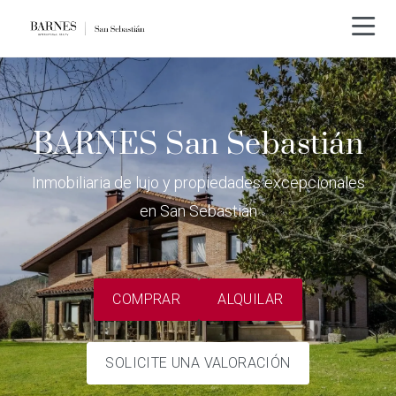
BARNES San Sebastián
Inmobiliaria de lujo y propiedades excepcionales
en San Sebastián
COMPRAR
ALQUILAR
SOLICITE UNA VALORACIÓN