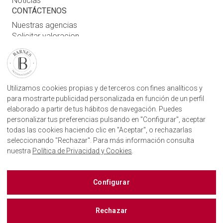
Noticias
CONTÁCTENOS
Nuestras agencias
Solicitar valoracion
Contáctenos
Inicio de sesión de usuario
ENCUENTRE NUESTRA AGENCIA
Utilizamos cookies propias y de terceros con fines analíticos y
para mostrarte publicidad personalizada en función de un perfil
AGENCIA INMOBILIARIA BARNES SAN SEBASTIÁN
elaborado a partir de tus hábitos de navegación. Puedes
CAMINO KALEA, 1
20004, DONOSTIA, GIPUZKOA
personalizar tus preferencias pulsando en "Configurar", aceptar
+34843751115
todas las cookies haciendo clic en "Aceptar", o rechazarlas
seleccionando "Rechazar". Para más información consulta
nuestra
Política de Privacidad y Cookies
.
BARNES SAN SEBASTIÁN EN LAS REDES SOCIALES
Configurar
Rechazar