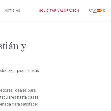
ES
S
NOTICIAS
SOLICITAR VALORACIÓN
tián y
ededores: pisos, casas
edores, ideales para
ctaculares hasta casas
señada para satisfacer