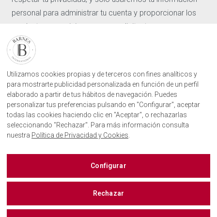
personal para administrar tu cuenta y proporcionar los
Nuestras agencias
Solicitar valoracion
productos y servicios que nos solicitaste.
Contáctenos
Acepto recibir otras comunicaciones de Barnes
Inicio de sesión de usuario
International.
ENCUENTRE NUESTRA AGENCIA
Al hacer clic en Enviar, aceptas que Barnes International
Utilizamos cookies propias y de terceros con fines analíticos y
para mostrarte publicidad personalizada en función de un perfil
almacene y procese la información personal
AGENCIA INMOBILIARIA BARNES SAN SEBASTIÁN
elaborado a partir de tus hábitos de navegación. Puedes
CAMINO KALEA, 1
suministrada arriba para proporcionarte el contenido
20004, DONOSTIA, GIPUZKOA
personalizar tus preferencias pulsando en "Configurar", aceptar
solicitado.
+34843751115
todas las cookies haciendo clic en "Aceptar", o rechazarlas
seleccionando "Rechazar". Para más información consulta
nuestra
Política de Privacidad y Cookies
.
BARNES SAN SEBASTIÁN EN LAS REDES SOCIALES
Barnes España
Configurar
Rechazar
CONTACTO