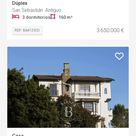
Dúplex
San Sebastián Antiguo
3 dormitorios
160 m²
3.650.000 €
REF: 86412931
Casa