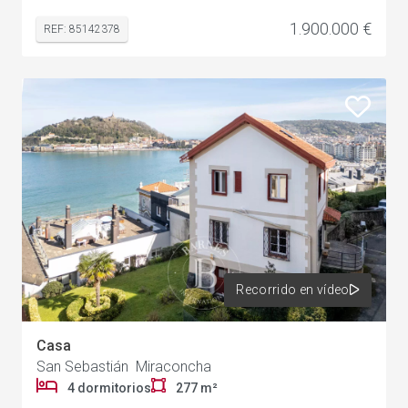
1.900.000 €
REF: 85142378
Recorrido en vídeo
Casa
San Sebastián Miraconcha
4 dormitorios
277 m²