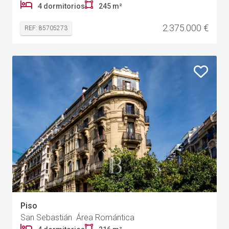
4 dormitorios
245 m²
2.375.000 €
REF: 85705273
Piso
San Sebastián Área Romántica