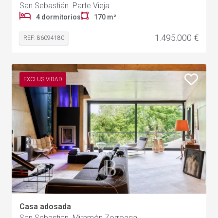
San Sebastián Parte Vieja
4 dormitorios
170 m²
1.495.000 €
REF: 86094180
EXCLUSIVIDAD
Casa adosada
San Sebastian Miramón Zorroaga