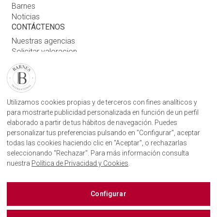
Barnes
Noticias
CONTÁCTENOS
Nuestras agencias
Solicitar valoracion
Contáctenos
Inicio de sesión de usuario
ENCUENTRE NUESTRA AGENCIA
Utilizamos cookies propias y de terceros con fines analíticos y
para mostrarte publicidad personalizada en función de un perfil
AGENCIA INMOBILIARIA BARNES SAN SEBASTIÁN
elaborado a partir de tus hábitos de navegación. Puedes
CAMINO KALEA, 1
20004, DONOSTIA, GIPUZKOA
personalizar tus preferencias pulsando en "Configurar", aceptar
+34843751115
todas las cookies haciendo clic en "Aceptar", o rechazarlas
seleccionando "Rechazar". Para más información consulta
nuestra
Política de Privacidad y Cookies
.
BARNES SAN SEBASTIÁN EN LAS REDES SOCIALES
Configurar