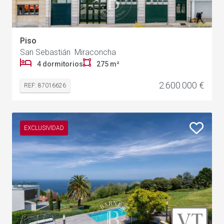
Piso
San Sebastián Miraconcha
4 dormitorios
275 m²
2.600.000 €
REF: 87016626
EXCLUSIVIDAD