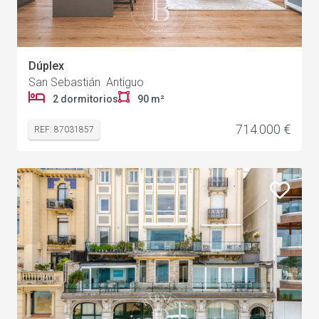
Dúplex
San Sebastián Antiguo
2 dormitorios
90 m²
714.000 €
REF: 87031857