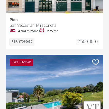
Piso
San Sebastián Miraconcha
4 dormitorios
275 m²
2.600.000 €
REF: 87016626
EXCLUSIVIDAD