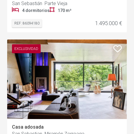
San Sebastián Parte Vieja
4 dormitorios
170 m²
1.495.000 €
REF: 86094180
EXCLUSIVIDAD
Casa adosada
San Sebastian Miramón Zorroaga