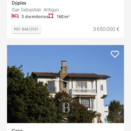
Dúplex
San Sebastián Antiguo
3 dormitorios
160 m²
3.650.000 €
REF: 86412931
Casa