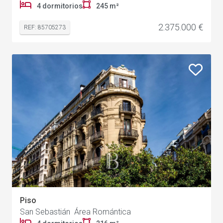
4 dormitorios
245 m²
2.375.000 €
REF: 85705273
Piso
San Sebastián Área Romántica