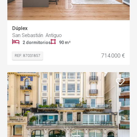
Dúplex
San Sebastián Antiguo
2 dormitorios
90 m²
714.000 €
REF: 87031857