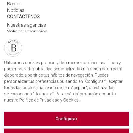
Barnes
Noticias
CONTÁCTENOS
Nuestras agencias
Solicitar valoracion
Contáctenos
Inicio de sesión de usuario
ENCUENTRE NUESTRA AGENCIA
Utilizamos cookies propias y de terceros con fines analíticos y
para mostrarte publicidad personalizada en función de un perfil
AGENCIA INMOBILIARIA BARNES SAN SEBASTIÁN
elaborado a partir de tus hábitos de navegación. Puedes
CAMINO KALEA, 1
20004, DONOSTIA, GIPUZKOA
personalizar tus preferencias pulsando en "Configurar", aceptar
+34843751115
todas las cookies haciendo clic en "Aceptar", o rechazarlas
seleccionando "Rechazar". Para más información consulta
nuestra
Política de Privacidad y Cookies
.
BARNES SAN SEBASTIÁN EN LAS REDES SOCIALES
Configurar