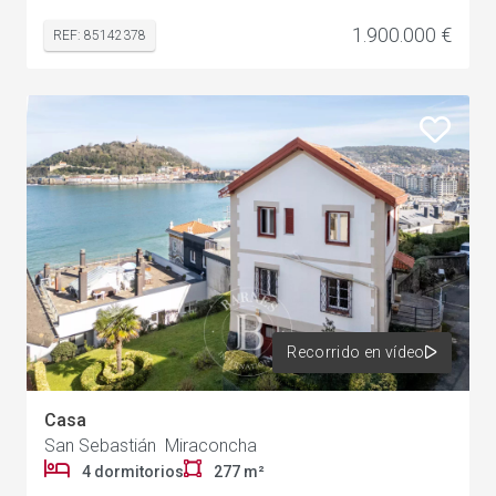
1.900.000 €
REF: 85142378
Recorrido en vídeo
Casa
San Sebastián Miraconcha
4 dormitorios
277 m²