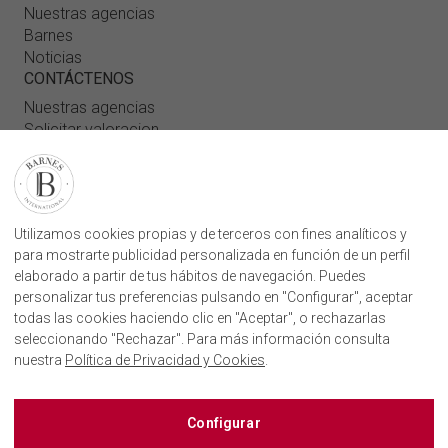
Nuestras agencias
Barnes
Noticias
CONTÁCTENOS
Nuestras agencias
Solicitar valoracion
Contáctenos
Inicio de sesión de usuario
ENCUENTRE NUESTRA AGENCIA
Utilizamos cookies propias y de terceros con fines analíticos y
para mostrarte publicidad personalizada en función de un perfil
AGENCIA INMOBILIARIA BARNES SAN SEBASTIÁN
elaborado a partir de tus hábitos de navegación. Puedes
CAMINO KALEA, 1
20004, DONOSTIA, GIPUZKOA
personalizar tus preferencias pulsando en "Configurar", aceptar
+34843751115
todas las cookies haciendo clic en "Aceptar", o rechazarlas
seleccionando "Rechazar". Para más información consulta
nuestra
Política de Privacidad y Cookies
.
BARNES SAN SEBASTIÁN EN LAS REDES SOCIALES
Configurar