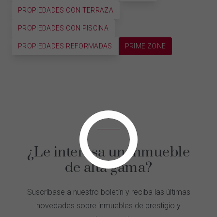
PROPIEDADES CON TERRAZA
PROPIEDADES CON PISCINA
PROPIEDADES REFORMADAS
PRIME ZONE
¿Le interesa un inmueble
de alta gama?
Suscríbase a nuestro boletín y reciba las últimas
novedades sobre inmuebles de prestigio y