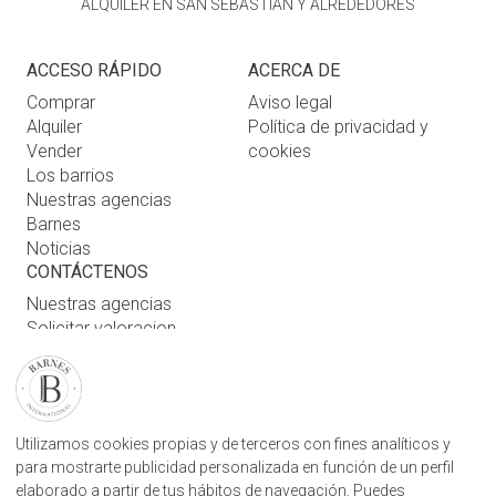
ALQUILER EN SAN SEBASTIÁN Y ALREDEDORES
ACCESO RÁPIDO
ACERCA DE
Comprar
Aviso legal
Alquiler
Política de privacidad y
Vender
cookies
Los barrios
Nuestras agencias
Barnes
Noticias
CONTÁCTENOS
Nuestras agencias
Solicitar valoracion
Contáctenos
Inicio de sesión de usuario
ENCUENTRE NUESTRA AGENCIA
Utilizamos cookies propias y de terceros con fines analíticos y
para mostrarte publicidad personalizada en función de un perfil
AGENCIA INMOBILIARIA BARNES SAN SEBASTIÁN
elaborado a partir de tus hábitos de navegación. Puedes
CAMINO KALEA, 1