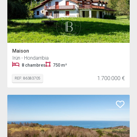
Maison
Irún - Hondarribia
8 chambres
750 m²
1.700.000 €
REF: 86383705