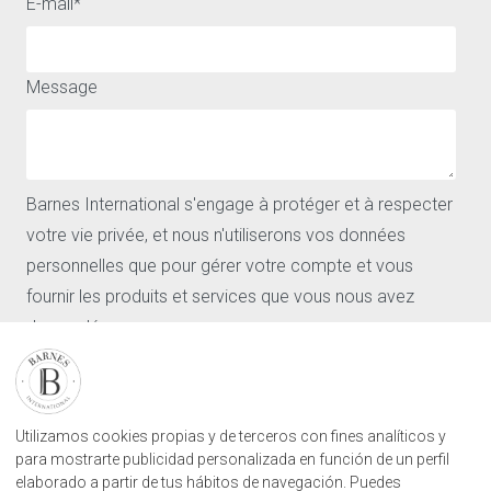
E-mail
*
ACCÈS RAPIDE
A PROPOS
Acheter
Avis juridique
Louer
Politique de confidentialité
Vendre
et cookies
Message
Les quartiers
Nos agences
Barnes
Actualités
CONTACT
Barnes International s'engage à protéger et à respecter
votre vie privée, et nous n'utiliserons vos données
Nos agences
Demande d'estimation
personnelles que pour gérer votre compte et vous
Contact
fournir les produits et services que vous nous avez
Connexion utilisateur
demandés.
RETROUVEZ NOTRE AGENCE
J'accepte de recevoir d'autres communications de la part
de Barnes International.
AGENECE IMMOBILIÈRE BARNES SAN SEBASTIÁN
Camino Kalea, 1
En cliquant sur « Envoyer », vous acceptez que Barnes
Utilizamos cookies propias y de terceros con fines analíticos y
20004 Donostia, Gipuzkoa
International stocke et traite les informations
para mostrarte publicidad personalizada en función de un perfil
elaborado a partir de tus hábitos de navegación. Puedes