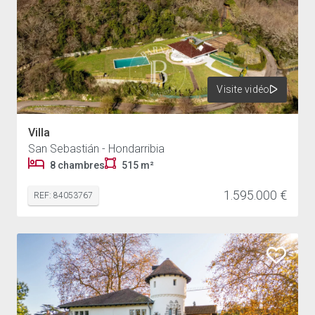
Visite vidéo
Villa
San Sebastián - Hondarribia
8 chambres
515 m²
1.595.000 €
REF: 84053767