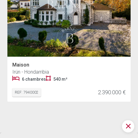
Maison
Irún - Hondarribia
6 chambres
540 m²
2.390.000 €
REF: 7940002
1.495.000 €