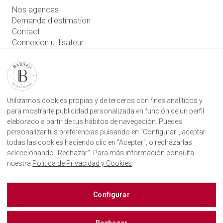
Nos agences
Demande d'estimation
Contact
Connexion utilisateur
RETROUVEZ NOTRE AGENCE
AGENECE IMMOBILIÈRE BARNES SAN SEBASTIÁN
Camino Kalea, 1
Utilizamos cookies propias y de terceros con fines analíticos y
20004 Donostia, Gipuzkoa
para mostrarte publicidad personalizada en función de un perfil
elaborado a partir de tus hábitos de navegación. Puedes
+34 943 887 182
personalizar tus preferencias pulsando en "Configurar", aceptar
todas las cookies haciendo clic en "Aceptar", o rechazarlas
seleccionando "Rechazar". Para más información consulta
nuestra
Política de Privacidad y Cookies
.
BARNES SAINT SÉBASTIEN SUR LES RÈSEAUX
SOCIAUX
Configurar