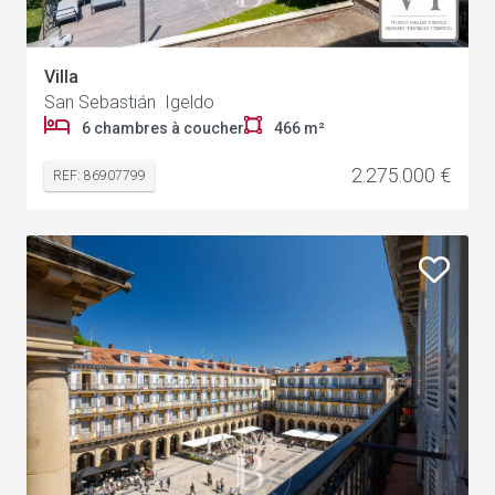
Villa
San Sebastián Igeldo
6 chambres à coucher
466 m²
2.275.000 €
REF: 86907799