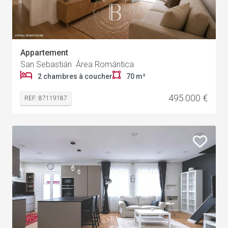
Appartement
San Sebastián Área Romántica
2 chambres à coucher
70 m²
495.000 €
REF: 87119187