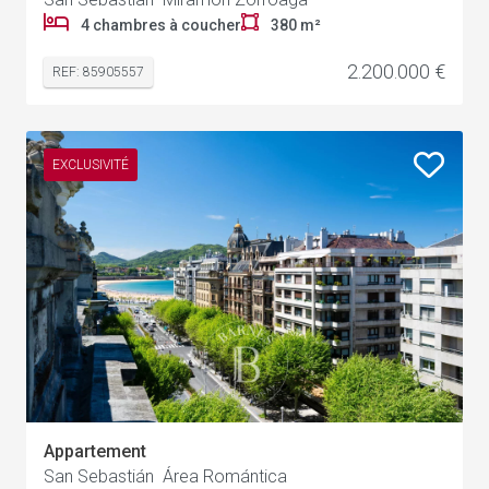
4 chambres à coucher
380 m²
2.200.000 €
REF: 85905557
EXCLUSIVITÉ
Appartement
San Sebastián Área Romántica