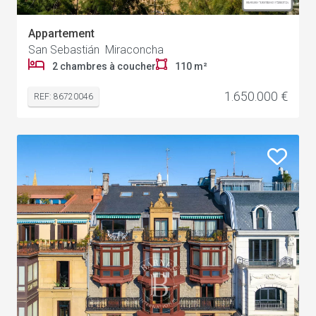
Appartement
San Sebastián Miraconcha
2 chambres à coucher
110 m²
1.650.000 €
REF: 86720046