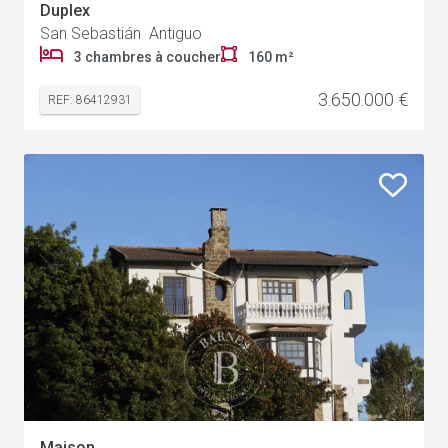
Duplex
San Sebastián Antiguo
3 chambres à coucher
160 m²
3.650.000 €
REF: 86412931
Maison