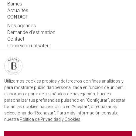
Barnes
Actualités
CONTACT
Nos agences
Demande d'estimation
Contact
Connexion utilisateur
RETROUVEZ NOTRE AGENCE
AGENECE IMMOBILIÈRE BARNES SAN SEBASTIÁN
Camino Kalea, 1
Utilizamos cookies propias y de terceros con fines analíticos y
20004 Donostia, Gipuzkoa
para mostrarte publicidad personalizada en función de un perfil
elaborado a partir de tus hábitos de navegación. Puedes
+34 943 887 182
personalizar tus preferencias pulsando en "Configurar", aceptar
todas las cookies haciendo clic en "Aceptar", o rechazarlas
seleccionando "Rechazar". Para más información consulta
nuestra
Política de Privacidad y Cookies
.
BARNES SAINT SÉBASTIEN SUR LES RÈSEAUX
SOCIAUX