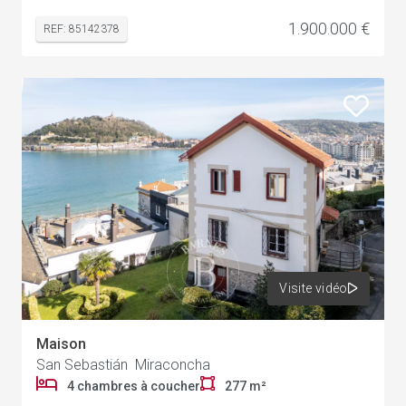
1.900.000 €
REF: 85142378
Visite vidéo
Maison
San Sebastián Miraconcha
4 chambres à coucher
277 m²