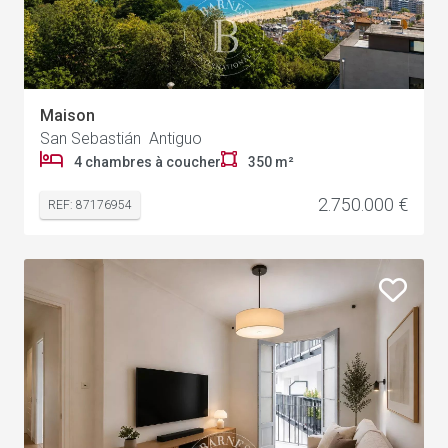
Maison
24
San Sebastián Antiguo
4 chambres à coucher
350 m²
2.750.000 €
REF: 87176954