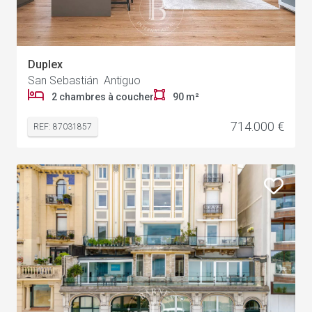
Duplex
San Sebastián Antiguo
2 chambres à coucher
90 m²
714.000 €
REF: 87031857