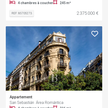
4 chambres à coucher
245 m²
2.375.000 €
REF: 85705273
Appartement
San Sebastián Área Romántica