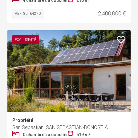
4 chambres à coucher
216 m²
2.400.000 €
REF: 85464270
EXCLUSIVITÉ
Propriété
San Sebastián SAN SEBASTIAN-DONOSTIA
0 chambres à coucher
519 m²