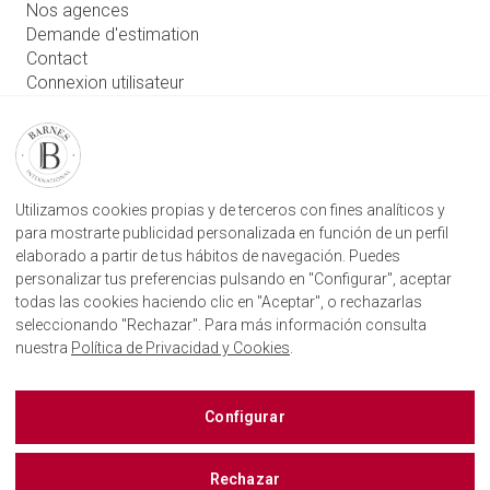
Nos agences
Demande d'estimation
Contact
Connexion utilisateur
RETROUVEZ NOTRE AGENCE
AGENECE IMMOBILIÈRE BARNES SAN SEBASTIÁN
Camino Kalea, 1
Utilizamos cookies propias y de terceros con fines analíticos y
20004 Donostia, Gipuzkoa
para mostrarte publicidad personalizada en función de un perfil
elaborado a partir de tus hábitos de navegación. Puedes
+34 943 887 182
personalizar tus preferencias pulsando en "Configurar", aceptar
todas las cookies haciendo clic en "Aceptar", o rechazarlas
seleccionando "Rechazar". Para más información consulta
nuestra
Política de Privacidad y Cookies
.
BARNES SAINT SÉBASTIEN SUR LES RÈSEAUX
SOCIAUX
Configurar
Rechazar