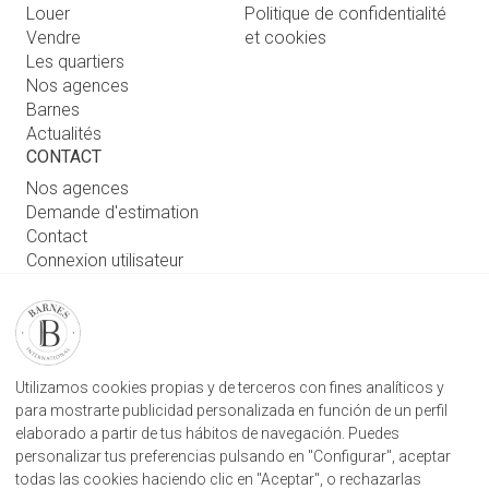
Louer
Politique de confidentialité
Vendre
et cookies
Les quartiers
Nos agences
Barnes
Actualités
CONTACT
Nos agences
Demande d'estimation
Contact
Connexion utilisateur
RETROUVEZ NOTRE AGENCE
AGENECE IMMOBILIÈRE BARNES SAN SEBASTIÁN
Camino Kalea, 1
Utilizamos cookies propias y de terceros con fines analíticos y
20004 Donostia, Gipuzkoa
para mostrarte publicidad personalizada en función de un perfil
elaborado a partir de tus hábitos de navegación. Puedes
+34 943 887 182
personalizar tus preferencias pulsando en "Configurar", aceptar
todas las cookies haciendo clic en "Aceptar", o rechazarlas