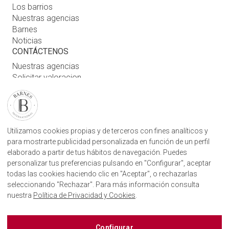
Los barrios
Nuestras agencias
Barnes
Noticias
CONTÁCTENOS
Nuestras agencias
Solicitar valoracion
Contáctenos
Inicio de sesión de usuario
ENCUENTRE NUESTRA AGENCIA
Utilizamos cookies propias y de terceros con fines analíticos y
para mostrarte publicidad personalizada en función de un perfil
AGENCIA INMOBILIARIA BARNES SAN SEBASTIÁN
elaborado a partir de tus hábitos de navegación. Puedes
CAMINO KALEA, 1
20004, DONOSTIA, GIPUZKOA
personalizar tus preferencias pulsando en "Configurar", aceptar
+34843751115
todas las cookies haciendo clic en "Aceptar", o rechazarlas
seleccionando "Rechazar". Para más información consulta
nuestra
Política de Privacidad y Cookies
.
BARNES SAN SEBASTIÁN EN LAS REDES SOCIALES
Configurar