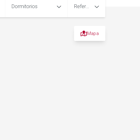
Dormitorios
Referencia
Mapa
+
−